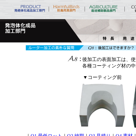
後加工の表面加工は、使
各種コーティング材の中
▼コーティング前
｜
Q1.最低ロット
｜
Q2.納期
｜
Q3.見積り
｜
Q4.素材